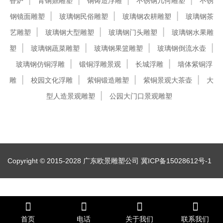
香炉
青铜鼎雕塑
铜铸造浮雕
不锈钢几何雕塑
不锈
钢镜面雕塑
玻璃钢民俗雕塑
玻璃钢农耕雕塑
玻璃钢茶
艺雕塑
玻璃钢大型雕塑
玻璃钢门头雕塑
玻璃钢水果雕
塑
玻璃钢蔬菜雕塑
玻璃钢果篮雕塑
玻璃钢倒流水壶
玻璃钢仿铜浮雕
锻铜浮雕景观
长城浮雕
墙体紫铜浮
雕
校园文化浮雕
紫铜锻造雕塑
紫铜景观大茶壶
大
型人造景观雕塑
公园大门口景观雕塑
Copyright © 2015-2028 广东欧景雕塑公司
冀ICP备15028612号-1
首页
电话
关于我们
联系我们