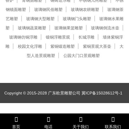
香炉
青铜鼎雕塑
铜铸造浮雕
不锈钢几何雕塑
不锈
钢镜面雕塑
玻璃钢民俗雕塑
玻璃钢农耕雕塑
玻璃钢茶
艺雕塑
玻璃钢大型雕塑
玻璃钢门头雕塑
玻璃钢水果雕
塑
玻璃钢蔬菜雕塑
玻璃钢果篮雕塑
玻璃钢倒流水壶
玻璃钢仿铜浮雕
锻铜浮雕景观
长城浮雕
墙体紫铜浮
雕
校园文化浮雕
紫铜锻造雕塑
紫铜景观大茶壶
大
型人造景观雕塑
公园大门口景观雕塑
Copyright © 2015-2028 广东欧景雕塑公司
冀ICP备15028612号-1
首页
电话
关于我们
联系我们