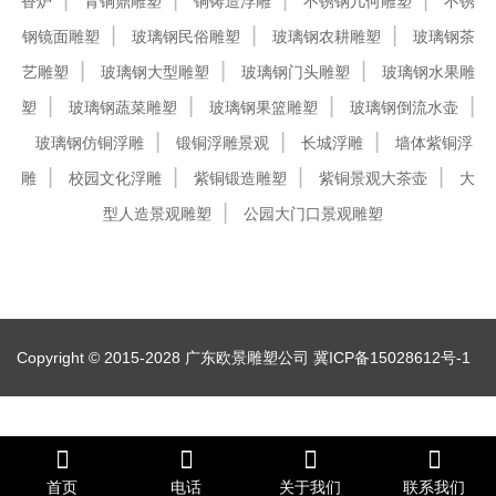
香炉
青铜鼎雕塑
铜铸造浮雕
不锈钢几何雕塑
不锈
钢镜面雕塑
玻璃钢民俗雕塑
玻璃钢农耕雕塑
玻璃钢茶
艺雕塑
玻璃钢大型雕塑
玻璃钢门头雕塑
玻璃钢水果雕
塑
玻璃钢蔬菜雕塑
玻璃钢果篮雕塑
玻璃钢倒流水壶
玻璃钢仿铜浮雕
锻铜浮雕景观
长城浮雕
墙体紫铜浮
雕
校园文化浮雕
紫铜锻造雕塑
紫铜景观大茶壶
大
型人造景观雕塑
公园大门口景观雕塑
Copyright © 2015-2028 广东欧景雕塑公司
冀ICP备15028612号-1
首页
电话
关于我们
联系我们